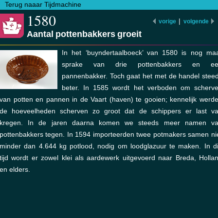
Terug naaar Tijdmachine
1580
|
vorige
volgende
Aantal pottenbakkers groeit
In het ‘buyndertaalboeck’ van 1580 is nog ma
sprake van drie pottenbakkers en ee
pannenbakker. Toch gaat het met de handel stee
beter. In 1585 wordt het verboden om scherv
van potten en pannen in de Vaart (haven) te gooien; kennelijk werd
de hoeveelheden scherven zo groot dat de schippers er last v
kregen. In de jaren daarna komen we steeds meer namen v
pottenbakkers tegen. In 1594 importeerden twee potmakers samen ni
minder dan 4.644 kg potlood, nodig om loodglazuur te maken. In d
tijd wordt er zowel klei als aardewerk uitgevoerd naar Breda, Holla
en elders.